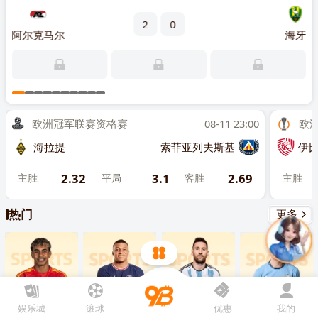
先点击
，再
“添加到主屏幕”
2
0
SC
阿尔克马尔
海牙
格雷
1
主
欧洲冠军联赛资格赛
08-11 23:00
欧洲联
海拉提
索菲亚列夫斯基
伊比利亚
2.32
3.1
2.69
主胜
平局
客胜
主胜
热门
更多
娱乐城
滚球
优惠
我的