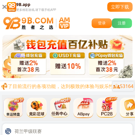
9B.app
立即下载
更多精彩游戏,请下载手机APP
登录
注册
53164
结合了目前流行的各项功能，达到极致的体验与娱乐性，各项福利陆
关闭
时后
荷兰甲级联赛